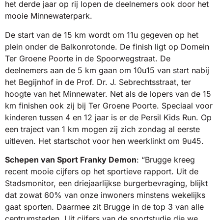
het derde jaar op rij lopen de deelnemers ook door het
mooie Minnewaterpark.
De start van de 15 km wordt om 11u gegeven op het
plein onder de Balkonrotonde. De finish ligt op Domein
Ter Groene Poorte in de Spoorwegstraat. De
deelnemers aan de 5 km gaan om 10u15 van start nabij
het Begijnhof in de Prof. Dr. J. Sebrechtsstraat, ter
hoogte van het Minnewater. Net als de lopers van de 15
km finishen ook zij bij Ter Groene Poorte. Speciaal voor
kinderen tussen 4 en 12 jaar is er de Persil Kids Run. Op
een traject van 1 km mogen zij zich zondag al eerste
uitleven. Het startschot voor hen weerklinkt om 9u45.
Schepen van Sport Franky Demon
: “Brugge kreeg
recent mooie cijfers op het sportieve rapport. Uit de
Stadsmonitor, een driejaarlijkse burgerbevraging, blijkt
dat zowat 60% van onze inwoners minstens wekelijks
gaat sporten. Daarmee zit Brugge in de top 3 van alle
centrumsteden. Uit cijfers van de sportstudie die we