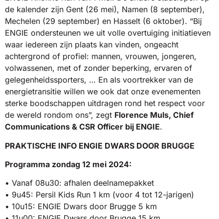
de kalender zijn Gent (26 mei), Namen (8 september),
Mechelen (29 september) en Hasselt (6 oktober). “Bij
ENGIE ondersteunen we uit volle overtuiging initiatieven
waar iedereen zijn plaats kan vinden, ongeacht
achtergrond of profiel: mannen, vrouwen, jongeren,
volwassenen, met of zonder beperking, ervaren of
gelegenheidssporters, … En als voortrekker van de
energietransitie willen we ook dat onze evenementen
sterke boodschappen uitdragen rond het respect voor
de wereld rondom ons”, zegt
Florence Muls, Chief
Communications & CSR Officer bij ENGIE
.
PRAKTISCHE INFO ENGIE DWARS DOOR BRUGGE
Programma zondag 12 mei 2024:
• Vanaf 08u30: afhalen deelnamepakket
• 9u45: Persil Kids Run 1 km (voor 4 tot 12-jarigen)
• 10u15: ENGIE Dwars door Brugge 5 km
• 11u00: ENGIE Dwars door Brugge 15 km