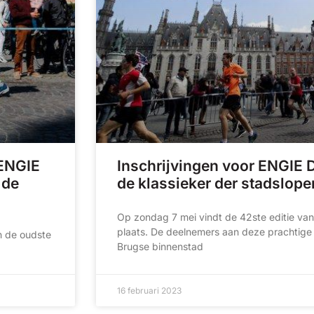
 ENGIE
Inschrijvingen voor ENGIE 
 de
de klassieker der stadslop
Op zondag 7 mei vindt de 42ste editie v
plaats. De deelnemers aan deze prachtige 
n de oudste
Brugse binnenstad
16 februari 2023