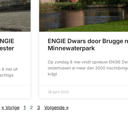
ENGIE
ENGIE Dwars door Brugge n
ester
Minnewaterpark
Op zondag 8 mei vindt opnieuw ENGIE Dwa
ondertussen al meer dan 3000 inschrijving
8 mei uit
krijgt
rachtige
28 april 2022
« Vorige
1
2
3
Volgende »