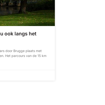
u ook langs het
rs door Brugge plaats met
en. Het parcours van de 15 km