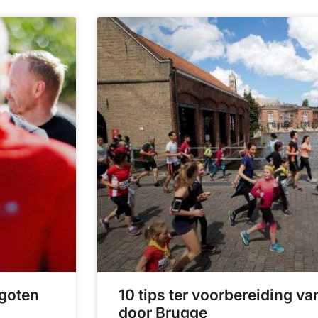
goten
10 tips ter voorbereiding v
door Brugge