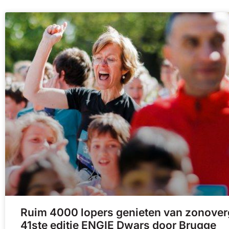
Ruim 4000 lopers genieten van zonover
41ste editie ENGIE Dwars door Brugge